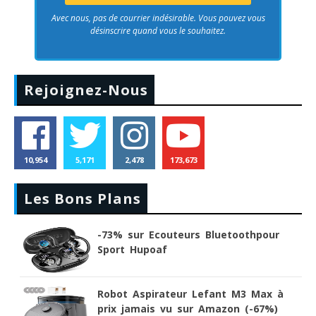
Avec nous, pas de courrier indésirable. Vous pouvez vous
désinscrire quand vous le souhaitez.
Rejoignez-Nous
10,954
5,171
2,478
173,673
Les Bons Plans
-73% sur Ecouteurs Bluetoothpour
Sport Hupoaf
Robot Aspirateur Lefant M3 Max à
prix jamais vu sur Amazon (-67%)