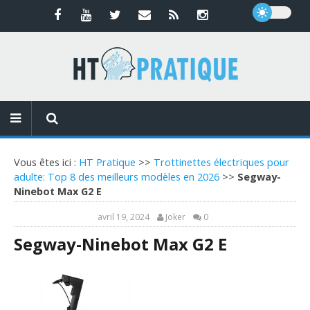
Vous êtes ici :
HT Pratique
>>
Trottinettes électriques pour
adulte: Top 8 des meilleurs modèles en 2026
>>
Segway-
Ninebot Max G2 E
avril 19, 2024
Joker
0
Segway-Ninebot Max G2 E