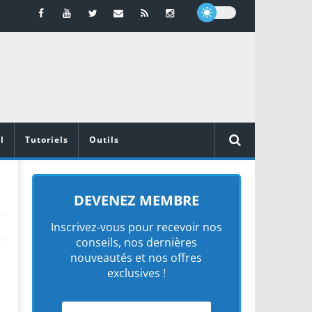
l
Tutoriels
Outils
DEVENEZ MEMBRE
Inscrivez-vous pour recevoir nos
conseils, nos dernières
nouveautés et nos offres
exclusives !