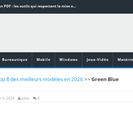
Word en PDF : les outils qui respectent la mise en page
Aspirateurs ECOVACS : Top 9 des meilleurs modèles de la marque
Comment programmer l’arrêt automatique de son pc sous Windows 10 ?
Aspirateurs Xiaomi : Top 11 des meilleurs modèles de la marque
Vidéoprojecteurs Asus : Top 6 des meilleurs modèles de la marque
Bureautique
Mobile
Windows
Jeux-Vidéo
Matérie
op 8 des meilleurs modèles en 2026
>>
Green Blue
r 6, 2024
Joker
0