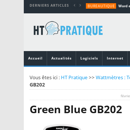
DERNIERS ARTICLES
BUREAUTIQUE
MATÉRIEL
TUTORIALS
MATÉRIEL
MATÉRIEL
Accueil
Actualités
Logiciels
Internet
Vous êtes ici :
HT Pratique
>>
Wattmètres : T
GB202
févrie
Green Blue GB202