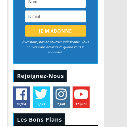
Avec nous, pas de courrier indésirable. Vous
pouvez vous désinscrire quand vous le
souhaitez.
Rejoignez-Nous
10,954
5,171
2,478
173,673
Les Bons Plans