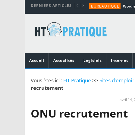
DERNIERS ARTICLES
BUREAUTIQUE
MATÉRIEL
TUTORIALS
MATÉRIEL
MATÉRIEL
Accueil
Actualités
Logiciels
Internet
Vous êtes ici :
HT Pratique
>>
Sites d’emploi 
recrutement
avril 14,
ONU recrutement