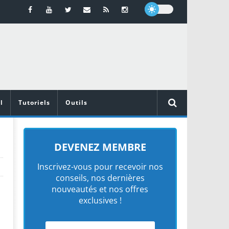
l
Tutoriels
Outils
DEVENEZ MEMBRE
Inscrivez-vous pour recevoir nos
conseils, nos dernières
nouveautés et nos offres
exclusives !