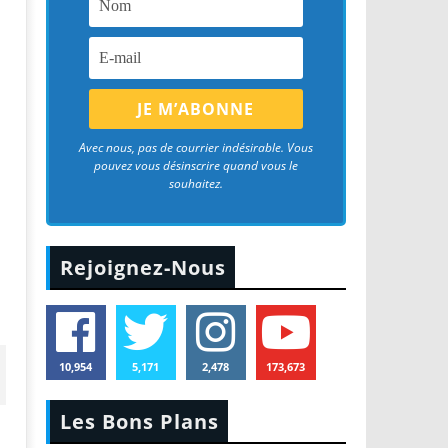
Avec nous, pas de courrier indésirable. Vous
pouvez vous désinscrire quand vous le
souhaitez.
Rejoignez-Nous
10,954
5,171
2,478
173,673
Les Bons Plans