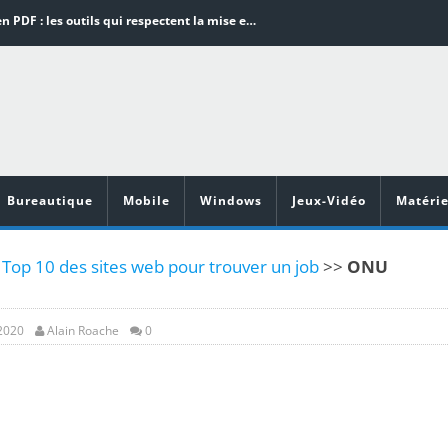
Word en PDF : les outils qui respectent la mise en page
Aspirateurs ECOVACS : Top 9 des meilleurs modèles de la marque
Comment programmer l’arrêt automatique de son pc sous Windows 10 ?
Aspirateurs Xiaomi : Top 11 des meilleurs modèles de la marque
Vidéoprojecteurs Asus : Top 6 des meilleurs modèles de la marque
Bureautique
Mobile
Windows
Jeux-Vidéo
Matérie
: Top 10 des sites web pour trouver un job
>>
ONU
 2020
Alain Roache
0