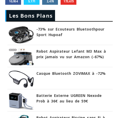
10,954
5,171
2,478
173,673
Les Bons Plans
-73% sur Ecouteurs Bluetoothpour
Sport Hupoaf
Robot Aspirateur Lefant M3 Max à
prix jamais vu sur Amazon (-67%)
Casque Bluetooth ZOVIMAX à -72%
Batterie Externe UGREEN Nexode
Prob à 36€ au lieu de 59€
Robot Aspirateur Piscine sans Fi à