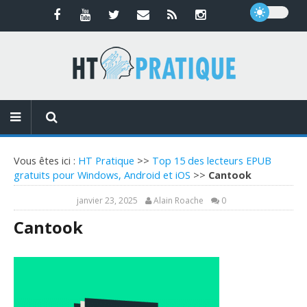
Vous êtes ici :
HT Pratique
>>
Top 15 des lecteurs EPUB
gratuits pour Windows, Android et iOS
>>
Cantook
janvier 23, 2025
Alain Roache
0
Cantook