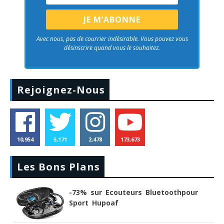
Avec nous, pas de courrier indésirable. Vous pouvez vous
désinscrire quand vous le souhaitez.
Rejoignez-Nous
10,954
5,171
2,478
173,673
Les Bons Plans
-73% sur Ecouteurs Bluetoothpour
Sport Hupoaf