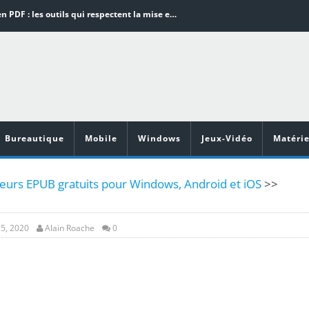
Word en PDF : les outils qui respectent la mise en page
Aspirateurs ECOVACS : Top 9 des meilleurs modèles de la marque
Comment programmer l’arrêt automatique de son pc sous Windows 10 ?
Aspirateurs Xiaomi : Top 11 des meilleurs modèles de la marque
Vidéoprojecteurs Asus : Top 6 des meilleurs modèles de la marque
Bureautique
Mobile
Windows
Jeux-Vidéo
Matérie
teurs EPUB gratuits pour Windows, Android et iOS
>>
5, 2020
Alain Roache
0