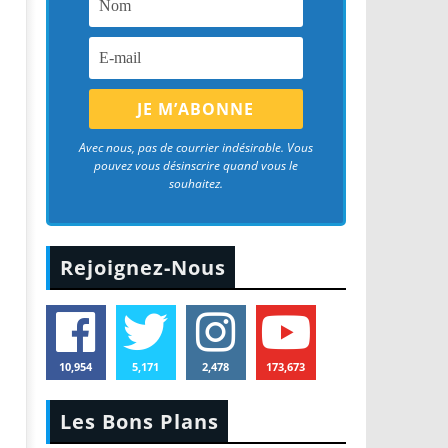
Avec nous, pas de courrier indésirable. Vous
pouvez vous désinscrire quand vous le
souhaitez.
Rejoignez-Nous
10,954
5,171
2,478
173,673
Les Bons Plans