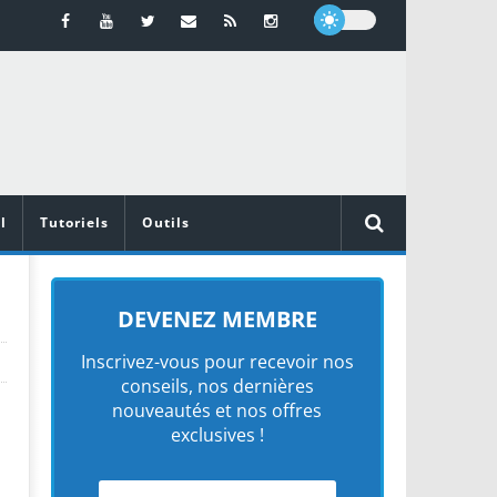
l
Tutoriels
Outils
DEVENEZ MEMBRE
Inscrivez-vous pour recevoir nos
conseils, nos dernières
nouveautés et nos offres
exclusives !