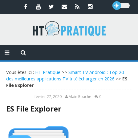
Vous êtes ici :
HT Pratique
>>
Smart TV Android : Top 20
des meilleures applications TV à télécharger en 2026
>>
ES
File Explorer
février 27, 2020
Alain Roache
0
ES File Explorer