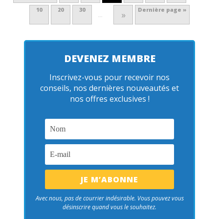
10
20
30
Dernière page »
»
…
DEVENEZ MEMBRE
Inscrivez-vous pour recevoir nos
conseils, nos dernières nouveautés et
nos offres exclusives !
Avec nous, pas de courrier indésirable. Vous pouvez vous
désinscrire quand vous le souhaitez.