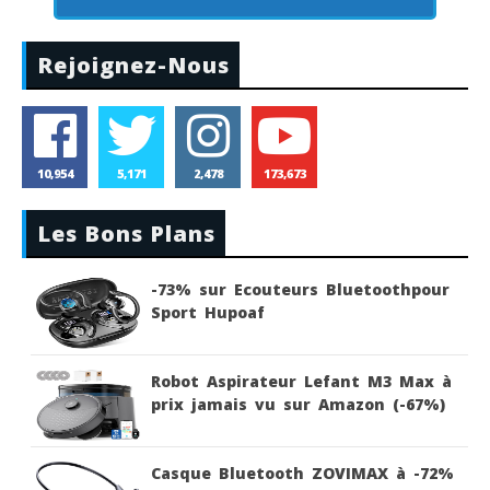
Rejoignez-Nous
10,954
5,171
2,478
173,673
Les Bons Plans
-73% sur Ecouteurs Bluetoothpour
Sport Hupoaf
Robot Aspirateur Lefant M3 Max à
prix jamais vu sur Amazon (-67%)
Casque Bluetooth ZOVIMAX à -72%