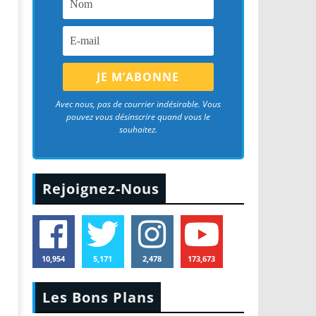
Avec nous, pas de courrier indésirable. Vous
pouvez vous désinscrire quand vous le
souhaitez.
Rejoignez-Nous
10,954
5,171
2,478
173,673
Les Bons Plans