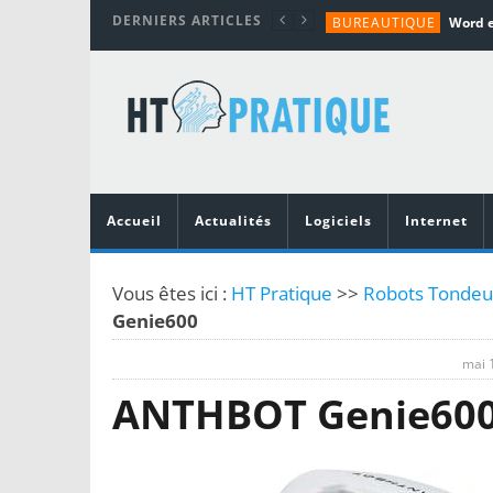
DERNIERS ARTICLES
BUREAUTIQUE
MATÉRIEL
TUTORIALS
MATÉRIEL
MATÉRIEL
Accueil
Actualités
Logiciels
Internet
Vous êtes ici :
HT Pratique
>>
Robots Tondeus
Genie600
mai 
ANTHBOT Genie60