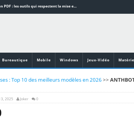
Word en PDF : les outils qui respectent la mise en page
Aspirateurs ECOVACS : Top 9 des meilleurs modèles de la marque
Comment programmer l’arrêt automatique de son pc sous Windows 10 ?
Aspirateurs Xiaomi : Top 11 des meilleurs modèles de la marque
Vidéoprojecteurs Asus : Top 6 des meilleurs modèles de la marque
Bureautique
Mobile
Windows
Jeux-Vidéo
Matérie
es : Top 10 des meilleurs modèles en 2026
>>
ANTHBO
13, 2025
Joker
0
0