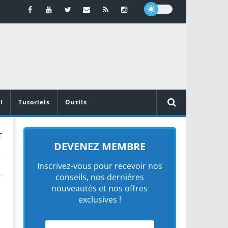
l
Tutoriels
Outils
T
DEVENEZ MEMBRE
Inscrivez-vous pour recevoir nos
conseils, nos dernières
nouveautés et nos offres
exclusives !