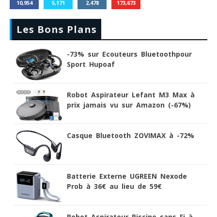
10,954
5,171
2,478
173,673
Les Bons Plans
-73% sur Ecouteurs Bluetoothpour
Sport Hupoaf
Robot Aspirateur Lefant M3 Max à
prix jamais vu sur Amazon (-67%)
Casque Bluetooth ZOVIMAX à -72%
Batterie Externe UGREEN Nexode
Prob à 36€ au lieu de 59€
Robot Aspirateur Piscine sans Fi à