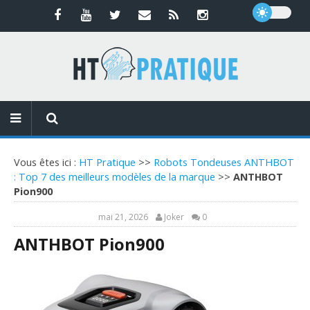
Vous êtes ici :
HT Pratique
>>
Robots Tondeuses ANTHBOT
: Top 7 des meilleurs modèles de la marque
>>
ANTHBOT
Pion900
mai 21, 2026
Joker
0
ANTHBOT Pion900