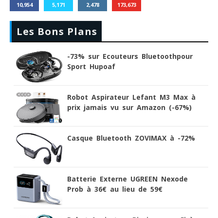
10,954
5,171
2,478
173,673
Les Bons Plans
-73% sur Ecouteurs Bluetoothpour
Sport Hupoaf
Robot Aspirateur Lefant M3 Max à
prix jamais vu sur Amazon (-67%)
Casque Bluetooth ZOVIMAX à -72%
Batterie Externe UGREEN Nexode
Prob à 36€ au lieu de 59€