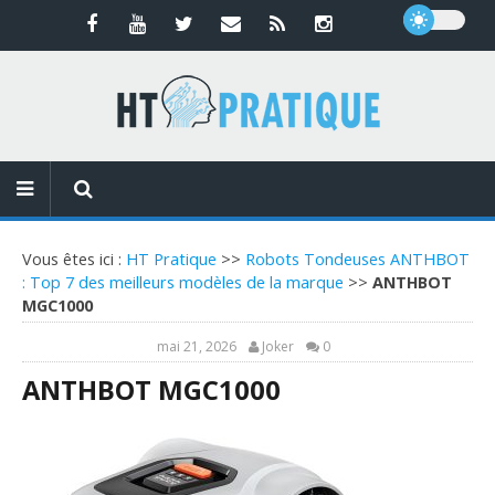
Vous êtes ici :
HT Pratique
>>
Robots Tondeuses ANTHBOT
: Top 7 des meilleurs modèles de la marque
>>
ANTHBOT
MGC1000
mai 21, 2026
Joker
0
ANTHBOT MGC1000