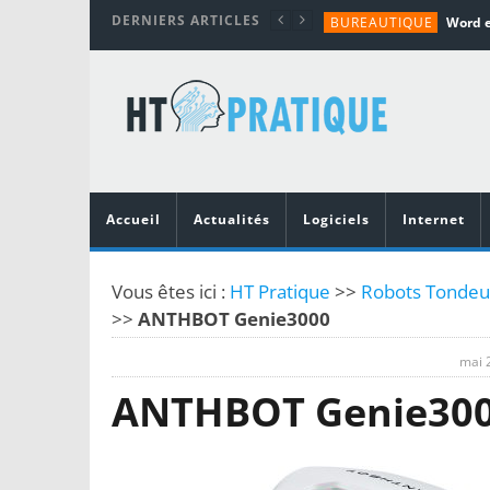
DERNIERS ARTICLES
BUREAUTIQUE
MATÉRIEL
TUTORIALS
MATÉRIEL
MATÉRIEL
Accueil
Actualités
Logiciels
Internet
Vous êtes ici :
HT Pratique
>>
Robots Tondeu
>>
ANTHBOT Genie3000
mai 
ANTHBOT Genie30