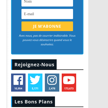
Avec nous, pas de courrier indésirable. Vous
pouvez vous désinscrire quand vous le
souhaitez.
Rejoignez-Nous
10,954
5,171
2,478
173,673
Les Bons Plans