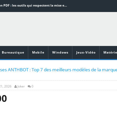
Word en PDF : les outils qui respectent la mise en page
Aspirateurs ECOVACS : Top 9 des meilleurs modèles de la marque
Comment programmer l’arrêt automatique de son pc sous Windows 10 ?
Aspirateurs Xiaomi : Top 11 des meilleurs modèles de la marque
Vidéoprojecteurs Asus : Top 6 des meilleurs modèles de la marque
Bureautique
Mobile
Windows
Jeux-Vidéo
Matérie
ses ANTHBOT : Top 7 des meilleurs modèles de la marqu
21, 2026
Joker
0
00