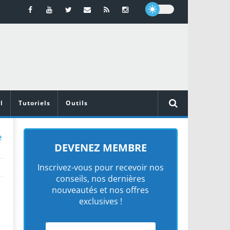
l
Tutoriels
Outils
e
DEVENEZ MEMBRE
Inscrivez-vous pour recevoir nos
conseils, nos dernières
nouveautés et nos offres
exclusives !