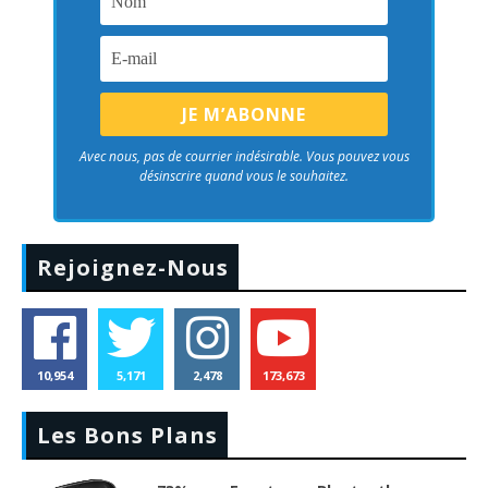
Avec nous, pas de courrier indésirable. Vous pouvez vous
désinscrire quand vous le souhaitez.
Rejoignez-Nous
10,954
5,171
2,478
173,673
Les Bons Plans