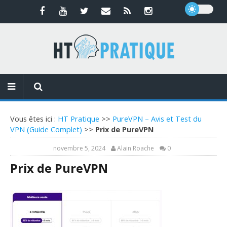
Vous êtes ici :
HT Pratique
>>
PureVPN – Avis et Test du
VPN (Guide Complet)
>>
Prix de PureVPN
novembre 5, 2024
Alain Roache
0
Prix de PureVPN