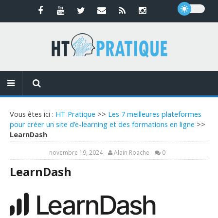
Vous êtes ici :
HT Pratique
>>
Les 7 meilleures plateformes
pour créer un site d’e-learning et des formations en ligne
>>
LearnDash
novembre 19, 2024
Alain Roache
0
LearnDash