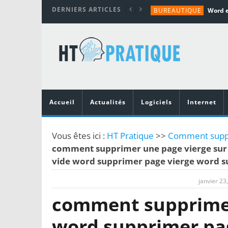
DERNIERS ARTICLES
BUREAUTIQUE
MATÉRIEL
TUTORIALS
MATÉRIEL
MATÉRIEL
Accueil
Actualités
Logiciels
Internet
Vous êtes ici :
HT Pratique
>>
Comment suppr
comment supprimer une page vierge sur
vide word supprimer page vierge word s
janvier 23
comment supprimer
word supprimer pa