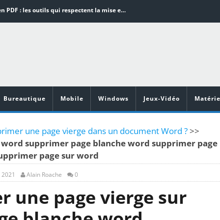
Word en PDF : les outils qui respectent la mise en page
Aspirateurs ECOVACS : Top 9 des meilleurs modèles de la marque
Comment programmer l’arrêt automatique de son pc sous Windows 10 ?
Aspirateurs Xiaomi : Top 11 des meilleurs modèles de la marque
Vidéoprojecteurs Asus : Top 6 des meilleurs modèles de la marque
Bureautique
Mobile
Windows
Jeux-Vidéo
Matérie
imer une page vierge dans un document Word ?
>>
 word supprimer page blanche word supprimer page
upprimer page sur word
, 2021
Alain Roache
0
 une page vierge sur
ge blanche word