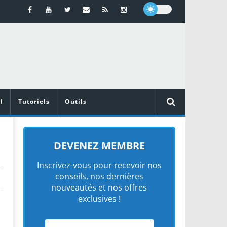
l
Tutoriels
Outils
DEVENEZ MEMBRE
Inscrivez-vous pour recevoir nos
conseils, nos dernières
nouveautés et nos offres
exclusives !