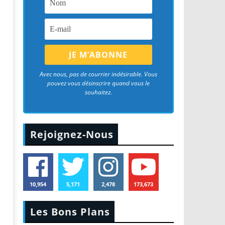
Avec nous, pas de courrier indésirable. Vous
pouvez vous désinscrire quand vous le
souhaitez.
Rejoignez-Nous
10,954
5,171
2,478
173,673
Les Bons Plans