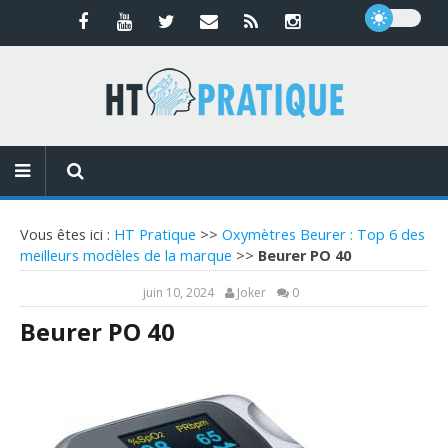
Vous êtes ici :
HT Pratique
>>
Oxymètres Beurer : Top 6 des
meilleurs modèles de la marque
>>
Beurer PO 40
juin 10, 2024
Joker
0
Beurer PO 40