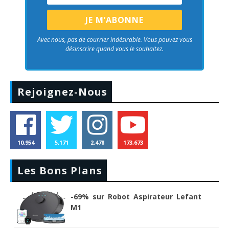
Avec nous, pas de courrier indésirable. Vous pouvez vous
désinscrire quand vous le souhaitez.
Rejoignez-Nous
10,954
5,171
2,478
173,673
Les Bons Plans
-69% sur Robot Aspirateur Lefant
M1