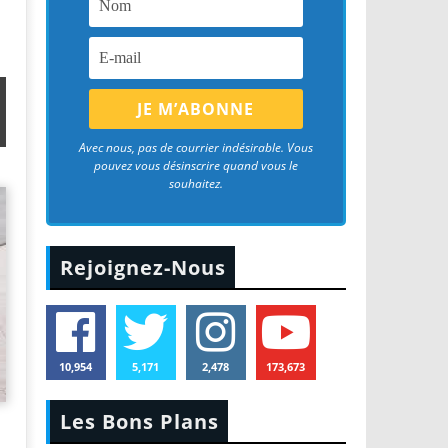
Aspirateurs Xiaomi : Top 11 des meilleurs modèles de la marque
Avec nous, pas de courrier indésirable. Vous
pouvez vous désinscrire quand vous le
souhaitez.
Rejoignez-Nous
10,954
5,171
2,478
173,673
Les Bons Plans