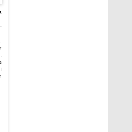
k
,
r
.
e
i
n