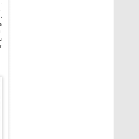
.
,
s
e
t
u
t