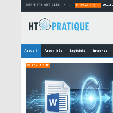
DERNIERS ARTICLES
BUREAUTIQUE
MATÉRIEL
TUTORIALS
MATÉRIEL
MATÉRIEL
Accueil
Actualités
Logiciels
Internet
BUREAUTIQUE