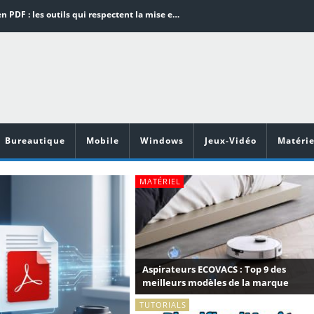
Word en PDF : les outils qui respectent la mise en page
Aspirateurs ECOVACS : Top 9 des meilleurs modèles de la marque
Comment programmer l’arrêt automatique de son pc sous Windows 10 ?
Aspirateurs Xiaomi : Top 11 des meilleurs modèles de la marque
Vidéoprojecteurs Asus : Top 6 des meilleurs modèles de la marque
Bureautique
Mobile
Windows
Jeux-Vidéo
Matérie
MATÉRIEL
Aspirateurs ECOVACS : Top 9 des
meilleurs modèles de la marque
TUTORIALS