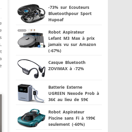
-73% sur Ecouteurs
Bluetoothpour Sport
Hupoaf
e
e
Robot Aspirateur
s
Lefant M3 Max à prix
jamais vu sur Amazon
,
(-67%)
t
a
Casque Bluetooth
e
ZOVIMAX à -72%
Batterie Externe
UGREEN Nexode Prob à
36€ au lieu de 59€
Robot Aspirateur
Piscine sans Fi à 199€
seulement (-60%)