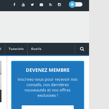
l
Tutoriels
Outils
MATÉRIEL
DEVENEZ MEMBRE
Inscrivez-vous pour recevoir nos
conseils, nos dernières
nouveautés et nos offres
exclusives !