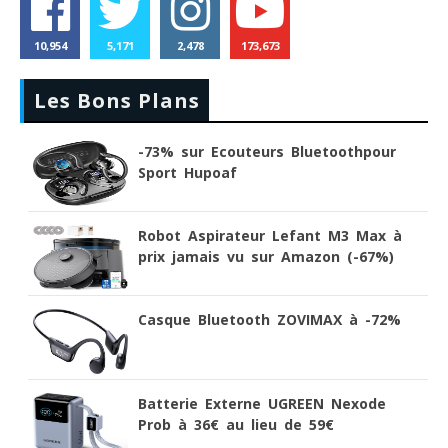
10,954
5,171
2,478
173,673
Les Bons Plans
-73% sur Ecouteurs Bluetoothpour
Sport Hupoaf
Robot Aspirateur Lefant M3 Max à
prix jamais vu sur Amazon (-67%)
Casque Bluetooth ZOVIMAX à -72%
Batterie Externe UGREEN Nexode
Prob à 36€ au lieu de 59€