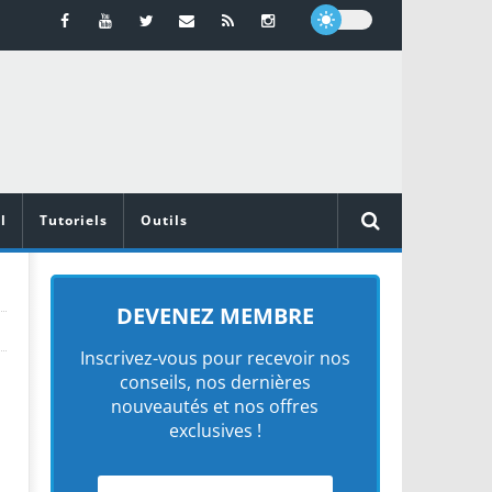
l
Tutoriels
Outils
DEVENEZ MEMBRE
Inscrivez-vous pour recevoir nos
conseils, nos dernières
nouveautés et nos offres
exclusives !