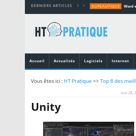
DERNIERS ARTICLES
BUREAUTIQUE
MATÉRIEL
TUTORIALS
MATÉRIEL
MATÉRIEL
Accueil
Actualités
Logiciels
Internet
Vous êtes ici :
HT Pratique
>>
Top 8 des meill
mai 28, 
Unity