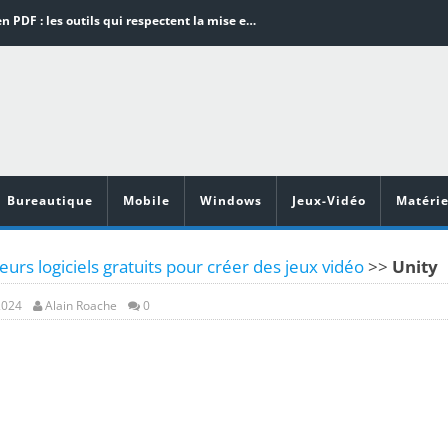
Word en PDF : les outils qui respectent la mise en page
Aspirateurs ECOVACS : Top 9 des meilleurs modèles de la marque
Comment programmer l’arrêt automatique de son pc sous Windows 10 ?
Aspirateurs Xiaomi : Top 11 des meilleurs modèles de la marque
Vidéoprojecteurs Asus : Top 6 des meilleurs modèles de la marque
Bureautique
Mobile
Windows
Jeux-Vidéo
Matérie
eurs logiciels gratuits pour créer des jeux vidéo
>>
Unity
2024
Alain Roache
0