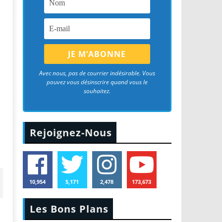
Avec nous, pas de courrier indésirable. Vous
pouvez vous désinscrire quand vous le
souhaitez.
Rejoignez-Nous
10,954
5,171
2,478
173,673
Les Bons Plans