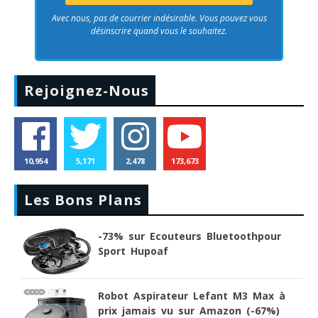
Avec nous, pas de courrier indésirable. Vous pouvez vous
désinscrire quand vous le souhaitez.
Rejoignez-Nous
10,954
5,171
2,478
173,673
Les Bons Plans
-73% sur Ecouteurs Bluetoothpour
Sport Hupoaf
Robot Aspirateur Lefant M3 Max à
prix jamais vu sur Amazon (-67%)