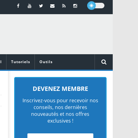
l
Tutoriels
Outils
à
DEVENEZ MEMBRE
Inscrivez-vous pour recevoir nos
conseils, nos dernières
nouveautés et nos offres
exclusives !