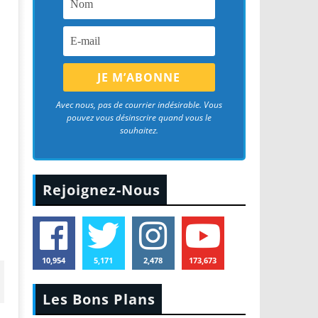
Avec nous, pas de courrier indésirable. Vous
pouvez vous désinscrire quand vous le
souhaitez.
Rejoignez-Nous
10,954
5,171
2,478
173,673
Les Bons Plans