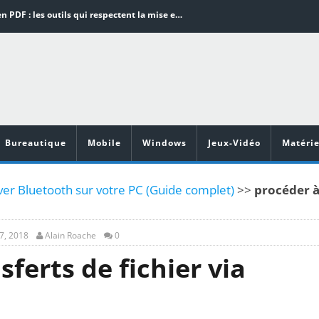
Word en PDF : les outils qui respectent la mise en page
Aspirateurs ECOVACS : Top 9 des meilleurs modèles de la marque
Comment programmer l’arrêt automatique de son pc sous Windows 10 ?
Aspirateurs Xiaomi : Top 11 des meilleurs modèles de la marque
Vidéoprojecteurs Asus : Top 6 des meilleurs modèles de la marque
Bureautique
Mobile
Windows
Jeux-Vidéo
Matérie
tiver Bluetooth sur votre PC (Guide complet)
>>
procéder 
7, 2018
Alain Roache
0
ferts de fichier via