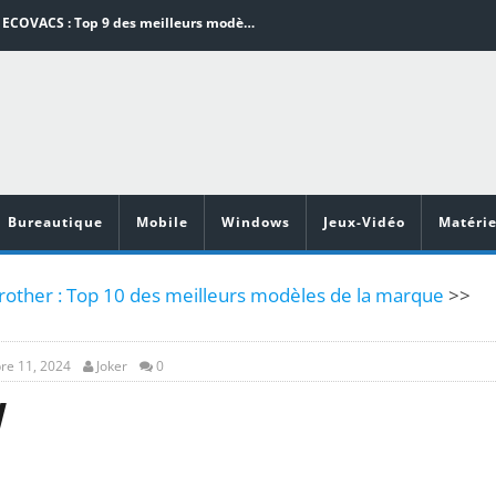
Aspirateurs ECOVACS : Top 9 des meilleurs modèles de la marque
Comment programmer l’arrêt automatique de son pc sous Windows 10 ?
Aspirateurs Xiaomi : Top 11 des meilleurs modèles de la marque
Vidéoprojecteurs Asus : Top 6 des meilleurs modèles de la marque
illeurs jeux de cuisine pour Android
Bureautique
Mobile
Windows
Jeux-Vidéo
Matérie
other : Top 10 des meilleurs modèles de la marque
>>
re 11, 2024
Joker
0
W