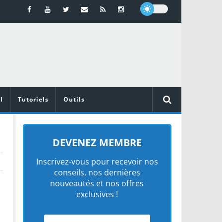
l
Tutoriels
Outils
DEVENEZ MEMBRE
Inscrivez-vous pour recevoir nos
conseils, nos dernières
nouveautés et nos offres
exclusives !