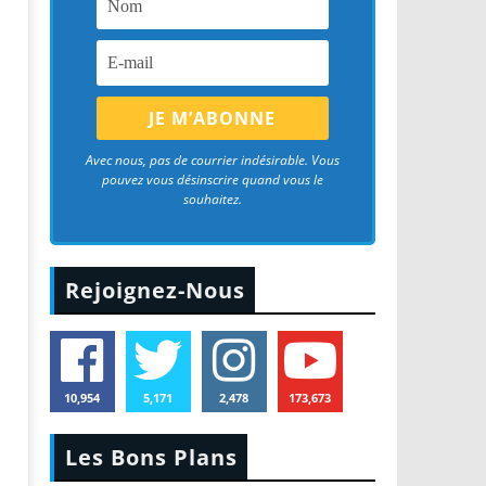
Avec nous, pas de courrier indésirable. Vous
pouvez vous désinscrire quand vous le
souhaitez.
Rejoignez-Nous
10,954
5,171
2,478
173,673
Les Bons Plans