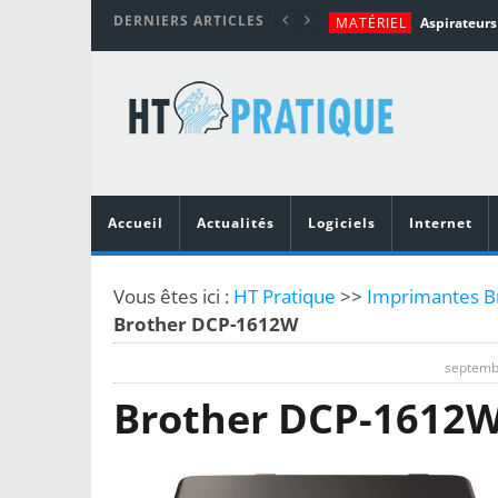
DERNIERS ARTICLES
MATÉRIEL
TUTORIALS
MATÉRIEL
MATÉRIEL
MOBILE
Top 10 des me
Accueil
Actualités
Logiciels
Internet
Vous êtes ici :
HT Pratique
>>
Imprimantes Br
Brother DCP-1612W
septemb
Brother DCP-1612