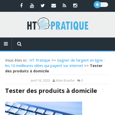
Vous êtes ici :
HT Pratique
>>
Gagner de l’argent en ligne :
les 10 meilleures idées qui payent sur internet
>>
Tester
des produits à domicile
avril 18, 2020
Alain Roache
0
Tester des produits à domicile