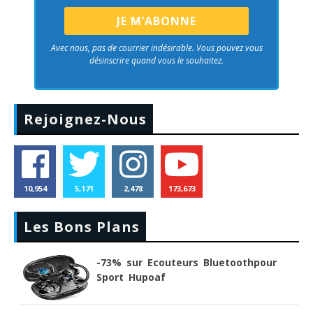
Avec nous, pas de courrier indésirable. Vous pouvez vous
désinscrire quand vous le souhaitez.
Rejoignez-Nous
10,954
5,171
2,478
173,673
Les Bons Plans
-73% sur Ecouteurs Bluetoothpour
Sport Hupoaf