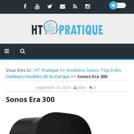
Vous êtes ici :
HT Pratique
>>
Enceintes Sonos: Top 6 des
meilleurs modèles de la marque
>>
Sonos Era 300
septembre 30, 2024
Joker
0
Sonos Era 300