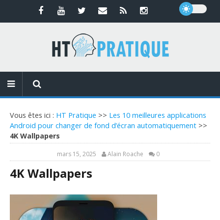
Vous êtes ici :
HT Pratique
>>
Les 10 meilleures applications
Android pour changer de fond d’écran automatiquement
>>
4K Wallpapers
mars 15, 2025
Alain Roache
0
4K Wallpapers