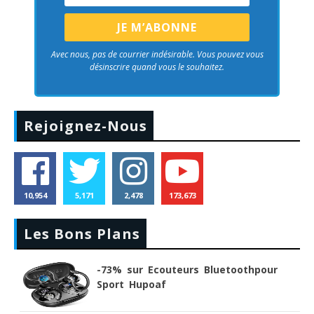
Avec nous, pas de courrier indésirable. Vous pouvez vous
désinscrire quand vous le souhaitez.
Rejoignez-Nous
10,954
5,171
2,478
173,673
Les Bons Plans
-73% sur Ecouteurs Bluetoothpour
Sport Hupoaf