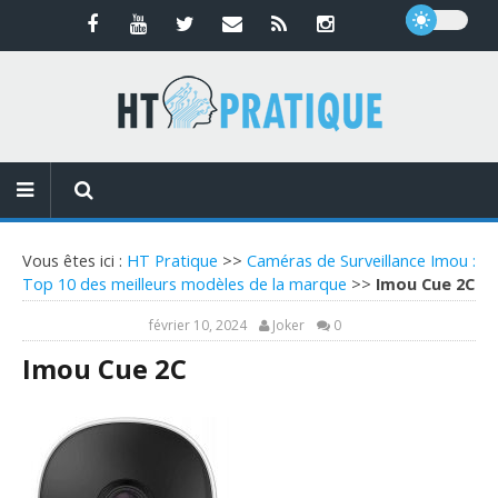
Vous êtes ici :
HT Pratique
>>
Caméras de Surveillance Imou :
Top 10 des meilleurs modèles de la marque
>>
Imou Cue 2C
février 10, 2024
Joker
0
Imou Cue 2C