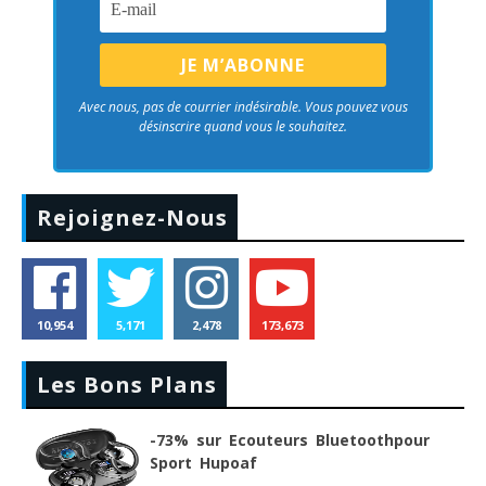
Avec nous, pas de courrier indésirable. Vous pouvez vous
désinscrire quand vous le souhaitez.
Rejoignez-Nous
10,954
5,171
2,478
173,673
Les Bons Plans
-73% sur Ecouteurs Bluetoothpour
Sport Hupoaf