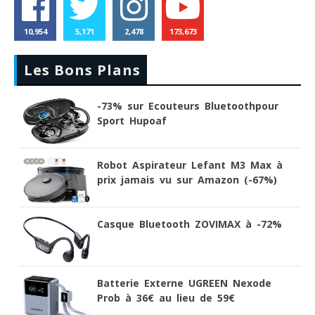
10,954
5,171
2,478
173,673
Les Bons Plans
-73% sur Ecouteurs Bluetoothpour
Sport Hupoaf
Robot Aspirateur Lefant M3 Max à
prix jamais vu sur Amazon (-67%)
Casque Bluetooth ZOVIMAX à -72%
Batterie Externe UGREEN Nexode
Prob à 36€ au lieu de 59€