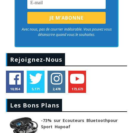
Avec nous, pas de courrier indésirable. Vous pouvez vous
désinscrire quand vous le souhaitez.
Rejoignez-Nous
10,954
5,171
2,478
173,673
Les Bons Plans
-73% sur Ecouteurs Bluetoothpour
Sport Hupoaf