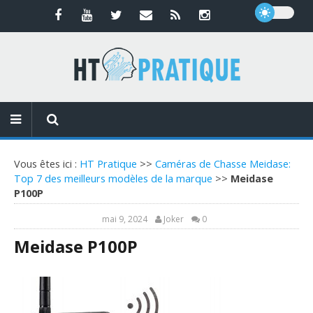
Vous êtes ici :
HT Pratique
>>
Caméras de Chasse Meidase:
Top 7 des meilleurs modèles de la marque
>>
Meidase
P100P
mai 9, 2024
Joker
0
Meidase P100P