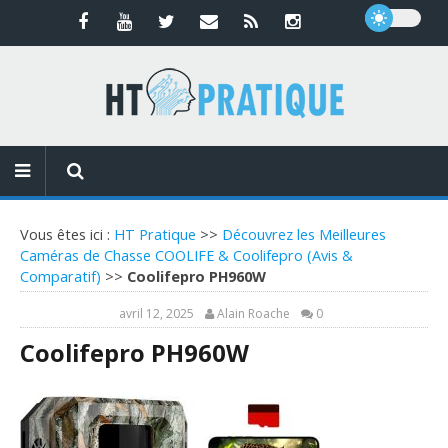
Vous êtes ici :
HT Pratique
>>
Découvrez les Meilleures
Caméras de Chasse COOLIFE & Coolifepro (Avis &
Comparatif)
>>
Coolifepro PH960W
avril 12, 2025
Alain Roache
0
Coolifepro PH960W