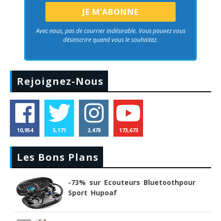
Avec nous, pas de courrier indésirable. Vous pouvez vous
désinscrire quand vous le souhaitez.
Rejoignez-Nous
10,954
5,171
2,478
173,673
Les Bons Plans
-73% sur Ecouteurs Bluetoothpour
Sport Hupoaf