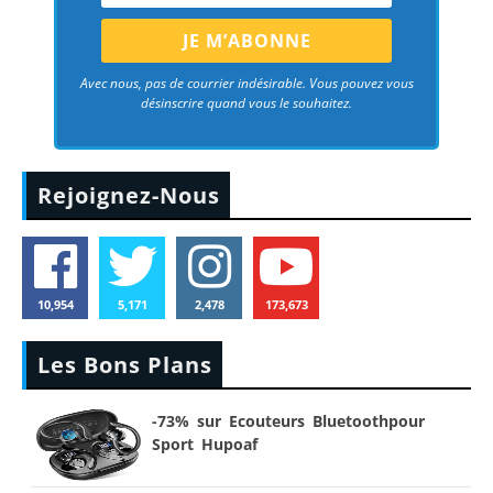
Avec nous, pas de courrier indésirable. Vous pouvez vous
désinscrire quand vous le souhaitez.
Rejoignez-Nous
10,954
5,171
2,478
173,673
Les Bons Plans
-73% sur Ecouteurs Bluetoothpour
Sport Hupoaf