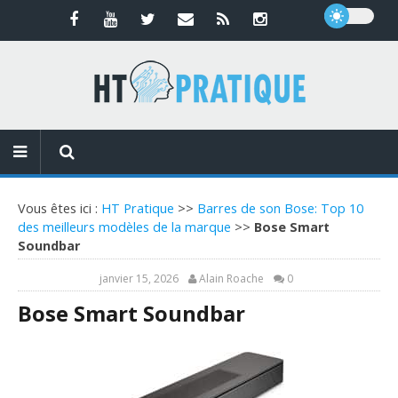
Vous êtes ici :
HT Pratique
>>
Barres de son Bose: Top 10
des meilleurs modèles de la marque
>>
Bose Smart
Soundbar
janvier 15, 2026
Alain Roache
0
Bose Smart Soundbar