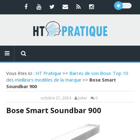
Vous êtes ici :
HT Pratique
>>
Barres de son Bose: Top 10
des meilleurs modèles de la marque
>>
Bose Smart
Soundbar 900
octobre 21, 2024
Joker
0
Bose Smart Soundbar 900