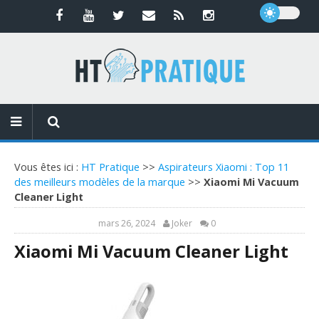
Vous êtes ici :
HT Pratique
>>
Aspirateurs Xiaomi : Top 11
des meilleurs modèles de la marque
>>
Xiaomi Mi Vacuum
Cleaner Light
mars 26, 2024
Joker
0
Xiaomi Mi Vacuum Cleaner Light