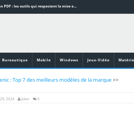
Word en PDF : les outils qui respectent la mise en page
Aspirateurs ECOVACS : Top 9 des meilleurs modèles de la marque
Comment programmer l’arrêt automatique de son pc sous Windows 10 ?
Aspirateurs Xiaomi : Top 11 des meilleurs modèles de la marque
Vidéoprojecteurs Asus : Top 6 des meilleurs modèles de la marque
Bureautique
Mobile
Windows
Jeux-Vidéo
Matérie
tenic : Top 7 des meilleurs modèles de la marque
>>
29, 2024
Joker
0