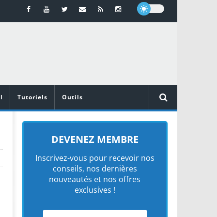
l
Tutoriels
Outils
DEVENEZ MEMBRE
Inscrivez-vous pour recevoir nos
conseils, nos dernières
nouveautés et nos offres
exclusives !