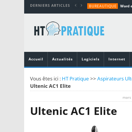
DERNIERS ARTICLES
BUREAUTIQUE
MATÉRIEL
TUTORIALS
MATÉRIEL
MATÉRIEL
Accueil
Actualités
Logiciels
Internet
Vous êtes ici :
HT Pratique
>>
Aspirateurs Ul
Ultenic AC1 Elite
mars 
Ultenic AC1 Elite