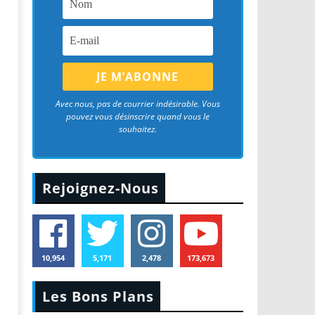
Avec nous, pas de courrier indésirable. Vous
pouvez vous désinscrire quand vous le
souhaitez.
Rejoignez-Nous
10,954
5,171
2,478
173,673
Les Bons Plans