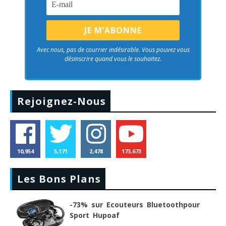
Avec nous, pas de courrier indésirable. Vous pouvez vous
désinscrire quand vous le souhaitez.
Rejoignez-Nous
10,954
5,171
2,478
173,673
Les Bons Plans
-73% sur Ecouteurs Bluetoothpour
Sport Hupoaf