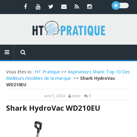
Vous êtes ici :
HT Pratique
>>
Aspirateurs Shark: Top 10 Des
Meilleurs modèles de la marque
>>
Shark HydroVac
WD210EU
avril 5, 2024
Joker
0
Shark HydroVac WD210EU