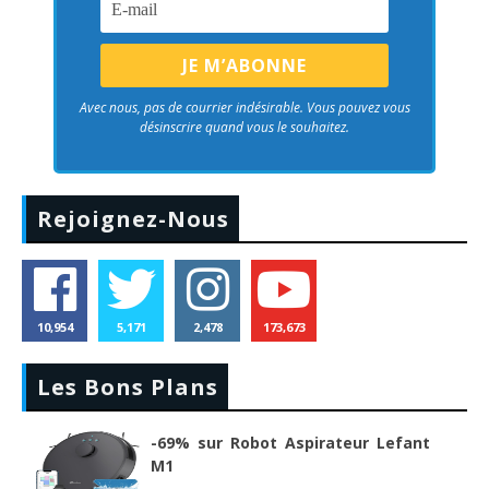
Avec nous, pas de courrier indésirable. Vous pouvez vous
désinscrire quand vous le souhaitez.
Rejoignez-Nous
10,954
5,171
2,478
173,673
Les Bons Plans
-69% sur Robot Aspirateur Lefant
M1