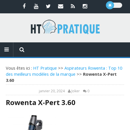
Vous êtes ici :
HT Pratique
>>
Aspirateurs Rowenta : Top 10
des meilleurs modèles de la marque
>>
Rowenta X-Pert
3.60
janvier 20, 2024
Joker
0
Rowenta X-Pert 3.60