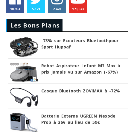
10,954
5,171
2,478
173,673
Les Bons Plans
-73% sur Ecouteurs Bluetoothpour
Sport Hupoaf
Robot Aspirateur Lefant M3 Max à
prix jamais vu sur Amazon (-67%)
Casque Bluetooth ZOVIMAX à -72%
Batterie Externe UGREEN Nexode
Prob à 36€ au lieu de 59€