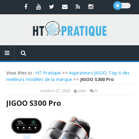
Vous êtes ici :
HT Pratique
>>
Aspirateurs JIGOO: Top 6 des
meilleurs modèles de la marque
>>
JIGOO S300 Pro
octobre 27, 2025
Joker
0
JIGOO S300 Pro