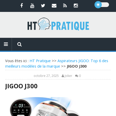
Vous êtes ici :
HT Pratique
>>
Aspirateurs JIGOO: Top 6 des
meilleurs modèles de la marque
>>
JIGOO J300
octobre 27, 2025
Joker
0
JIGOO J300