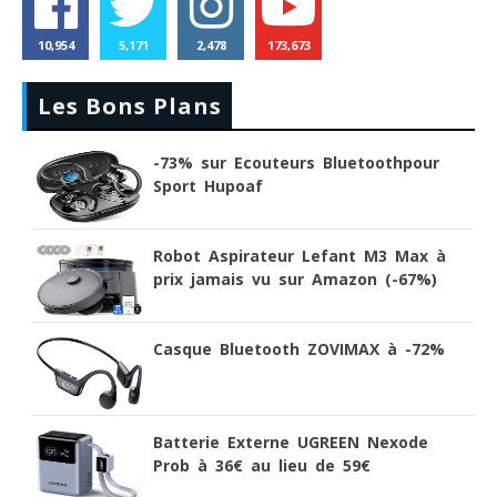
10,954
5,171
2,478
173,673
Les Bons Plans
-73% sur Ecouteurs Bluetoothpour
Sport Hupoaf
Robot Aspirateur Lefant M3 Max à
prix jamais vu sur Amazon (-67%)
Casque Bluetooth ZOVIMAX à -72%
Batterie Externe UGREEN Nexode
Prob à 36€ au lieu de 59€