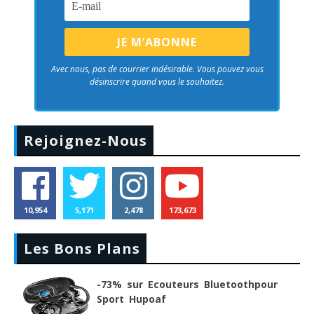
Avec nous, pas de courrier indésirable. Vous pouvez vous
désinscrire quand vous le souhaitez.
Rejoignez-Nous
10,954
5,171
2,478
173,673
Les Bons Plans
-73% sur Ecouteurs Bluetoothpour
Sport Hupoaf