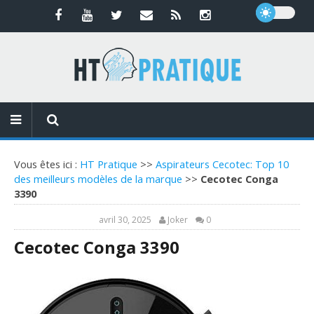
Vous êtes ici :
HT Pratique
>>
Aspirateurs Cecotec: Top 10
des meilleurs modèles de la marque
>>
Cecotec Conga
3390
avril 30, 2025
Joker
0
Cecotec Conga 3390