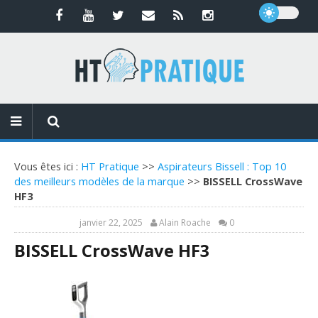
Vous êtes ici :
HT Pratique
>>
Aspirateurs Bissell : Top 10
des meilleurs modèles de la marque
>>
BISSELL CrossWave
HF3
janvier 22, 2025
Alain Roache
0
BISSELL CrossWave HF3