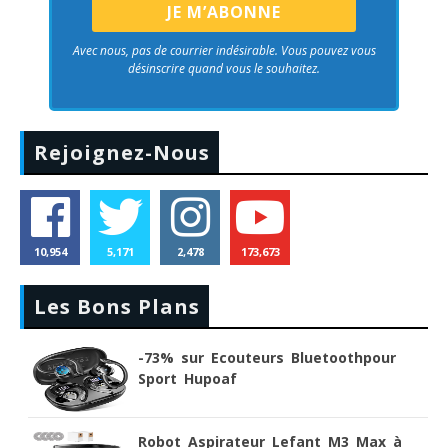
Avec nous, pas de courrier indésirable. Vous pouvez vous
désinscrire quand vous le souhaitez.
Rejoignez-Nous
10,954
5,171
2,478
173,673
Les Bons Plans
-73% sur Ecouteurs Bluetoothpour
Sport Hupoaf
Robot Aspirateur Lefant M3 Max à