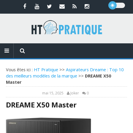
Vous êtes ici :
HT Pratique
>>
Aspirateurs Dreame : Top 10
des meilleurs modèles de la marque
>>
DREAME X50
Master
mai 15, 2025
Joker
0
DREAME X50 Master