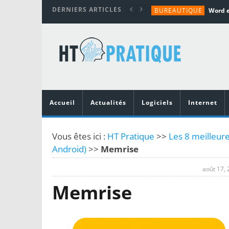
DERNIERS ARTICLES
BUREAUTIQUE
MATÉRIEL
TUTORIALS
MATÉRIEL
MATÉRIEL
Accueil
Actualités
Logiciels
Internet
Vous êtes ici :
HT Pratique
>>
Les 8 meilleure
Android)
>>
Memrise
août 17,
Memrise