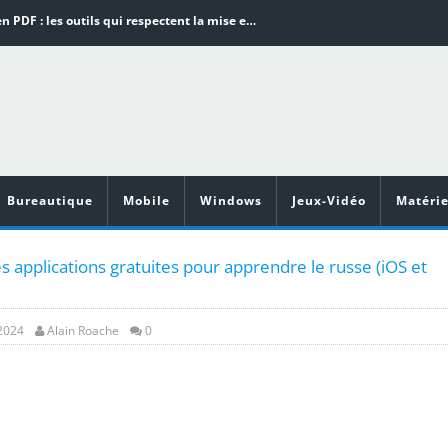
Word en PDF : les outils qui respectent la mise en page
Aspirateurs ECOVACS : Top 9 des meilleurs modèles de la marque
Comment programmer l’arrêt automatique de son pc sous Windows 10 ?
Aspirateurs Xiaomi : Top 11 des meilleurs modèles de la marque
Vidéoprojecteurs Asus : Top 6 des meilleurs modèles de la marque
Bureautique
Mobile
Windows
Jeux-Vidéo
Matérie
s applications gratuites pour apprendre le russe (iOS et
 2024
Alain Roache
0