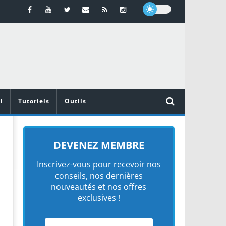
l
Tutoriels
Outils
DEVENEZ MEMBRE
Inscrivez-vous pour recevoir nos
conseils, nos dernières
nouveautés et nos offres
exclusives !