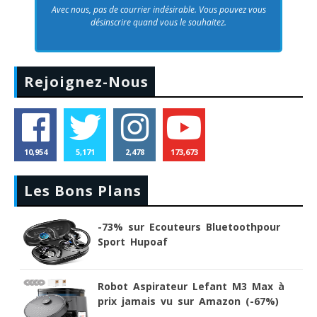
Avec nous, pas de courrier indésirable. Vous pouvez vous
désinscrire quand vous le souhaitez.
Rejoignez-Nous
10,954
5,171
2,478
173,673
Les Bons Plans
-73% sur Ecouteurs Bluetoothpour
Sport Hupoaf
Robot Aspirateur Lefant M3 Max à
prix jamais vu sur Amazon (-67%)