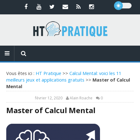
Vous êtes ici :
HT Pratique
>>
Calcul Mental: voici les 11
meilleurs jeux et applications gratuits
>>
Master of Calcul
Mental
février 12, 2020
Alain Roache
0
Master of Calcul Mental