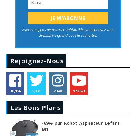
Avec nous, pas de courrier indésirable. Vous pouvez vous
désinscrire quand vous le souhaitez.
Rejoignez-Nous
10,954
5,171
2,478
173,673
Les Bons Plans
-69% sur Robot Aspirateur Lefant
M1