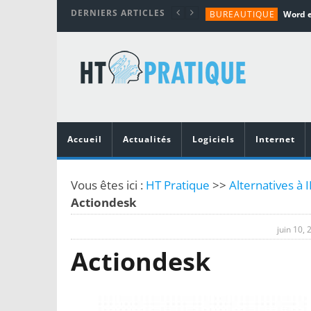
DERNIERS ARTICLES
BUREAUTIQUE
MATÉRIEL
TUTORIALS
MATÉRIEL
MATÉRIEL
Accueil
Actualités
Logiciels
Internet
Vous êtes ici :
HT Pratique
>>
Alternatives à 
Actiondesk
juin 10, 
Actiondesk