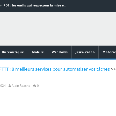
Word en PDF : les outils qui respectent la mise en page
Aspirateurs ECOVACS : Top 9 des meilleurs modèles de la marque
Comment programmer l’arrêt automatique de son pc sous Windows 10 ?
Aspirateurs Xiaomi : Top 11 des meilleurs modèles de la marque
Vidéoprojecteurs Asus : Top 6 des meilleurs modèles de la marque
Bureautique
Mobile
Windows
Jeux-Vidéo
Matérie
IFTTT : 8 meilleurs services pour automatiser vos tâches
>>
2024
Alain Roache
0