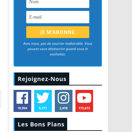
Avec nous, pas de courrier indésirable. Vous
pouvez vous désinscrire quand vous le
souhaitez.
Rejoignez-Nous
10,954
5,171
2,478
173,673
Les Bons Plans