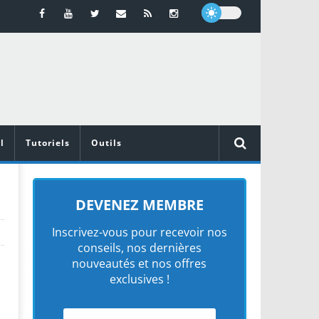
l
Tutoriels
Outils
DEVENEZ MEMBRE
Inscrivez-vous pour recevoir nos
conseils, nos dernières
nouveautés et nos offres
exclusives !