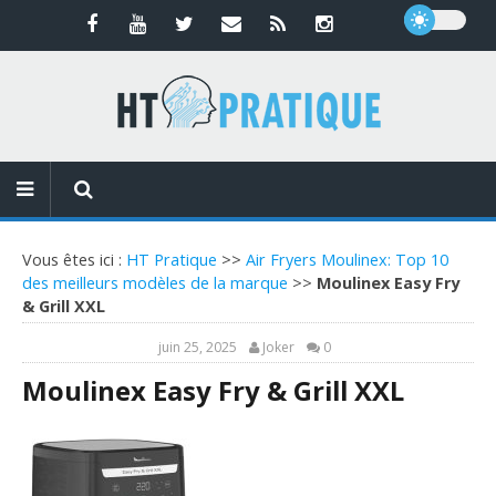
Vous êtes ici :
HT Pratique
>>
Air Fryers Moulinex: Top 10
des meilleurs modèles de la marque
>>
Moulinex Easy Fry
& Grill XXL
juin 25, 2025
Joker
0
Moulinex Easy Fry & Grill XXL