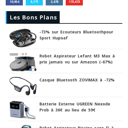
10,954
5,171
2,478
173,673
Les Bons Plans
-73% sur Ecouteurs Bluetoothpour
Sport Hupoaf
Robot Aspirateur Lefant M3 Max à
prix jamais vu sur Amazon (-67%)
Casque Bluetooth ZOVIMAX à -72%
Batterie Externe UGREEN Nexode
Prob à 36€ au lieu de 59€
Robot Aspirateur Piscine sans Fi à