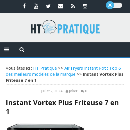
Vous êtes ici :
HT Pratique
>>
Air Fryers Instant Pot : Top 6
des meilleurs modèles de la marque
>>
Instant Vortex Plus
Friteuse 7 en 1
juillet 2, 2024
Joker
0
Instant Vortex Plus Friteuse 7 en
1