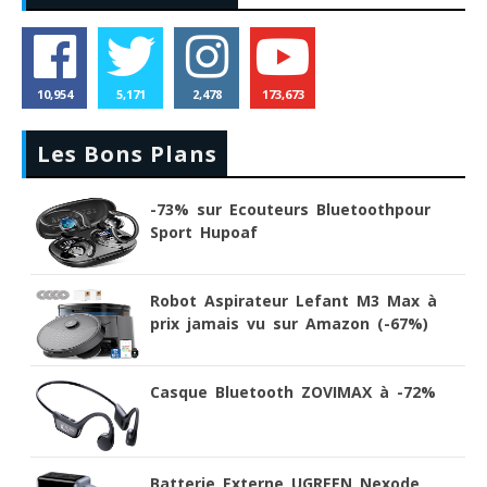
10,954
5,171
2,478
173,673
Les Bons Plans
-73% sur Ecouteurs Bluetoothpour
Sport Hupoaf
Robot Aspirateur Lefant M3 Max à
prix jamais vu sur Amazon (-67%)
Casque Bluetooth ZOVIMAX à -72%
Batterie Externe UGREEN Nexode