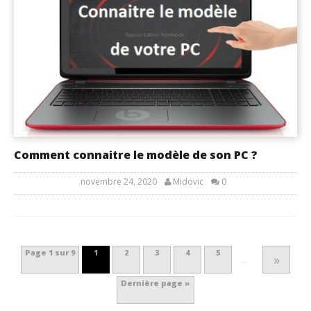
Comment connaitre le modèle de son PC ?
novembre 24, 2020
Midovic
0
Page 1 sur 9
1
2
3
4
5
»
…
Dernière page »